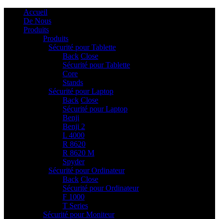
Accueil
De Nous
Produits
Produits
Sécurité pour Tablette
2
Back
Close
Sécurité pour Tablette
Core
Stands
Sécurité pour Laptop
6
Back
Close
Sécurité pour Laptop
Benji
Benji 2
L 4000
R 8620
R 8620 M
Spyder
Sécurité pour Ordinateur
2
Back
Close
Sécurité pour Ordinateur
F 1000
T Series
Sécurité pour Moniteur