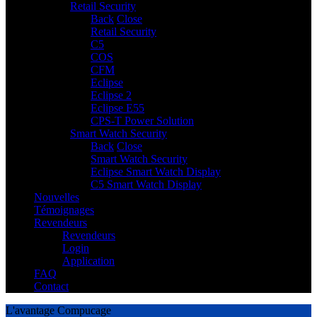
Retail Security
7
Back
Close
Retail Security
C5
COS
CFM
Eclipse
Eclipse 2
Eclipse E55
CPS-T Power Solution
Smart Watch Security
2
Back
Close
Smart Watch Security
Eclipse Smart Watch Display
C5 Smart Watch Display
Nouvelles
Témoignages
Revendeurs
Revendeurs
Login
Application
FAQ
Contact
L'avantage Compucage