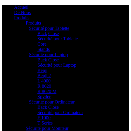
Accueil
De Nous
Produits
Produits
Sécurité pour Tablette
2
Back
Close
Sécurité pour Tablette
Core
Stands
Sécurité pour Laptop
6
Back
Close
Sécurité pour Laptop
Benji
Benji 2
L 4000
R 8620
R 8620 M
Spyder
Sécurité pour Ordinateur
2
Back
Close
Sécurité pour Ordinateur
F 1000
T Series
Sécurité pour Moniteur