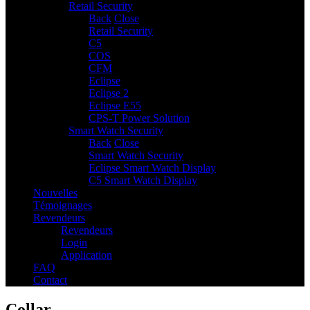
Retail Security
7
Back
Close
Retail Security
C5
COS
CFM
Eclipse
Eclipse 2
Eclipse E55
CPS-T Power Solution
Smart Watch Security
2
Back
Close
Smart Watch Security
Eclipse Smart Watch Display
C5 Smart Watch Display
Nouvelles
Témoignages
Revendeurs
Revendeurs
Login
Application
FAQ
Contact
Collar