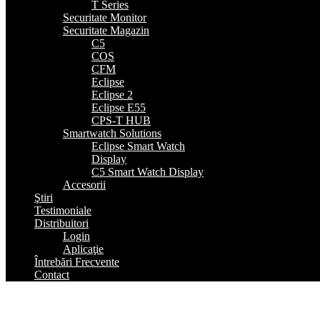
T Series
Securitate Monitor
Securitate Magazin
C5
COS
CFM
Eclipse
Eclipse 2
Eclipse E55
CPS-T HUB
Smartwatch Solutions
Eclipse Smart Watch
Display
C5 Smart Watch Display
Accesorii
Ştiri
Testimoniale
Distribuitori
Login
Aplicaţie
Întrebări Frecvente
Contact
S