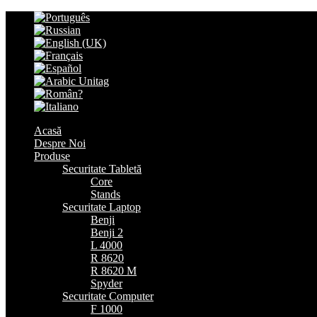
Acasă
Despre Noi
Produse
Securitate Tabletă
Core
Stands
Securitate Laptop
Benji
Benji 2
L 4000
R 8620
R 8620 M
Spyder
Securitate Computer
F 1000