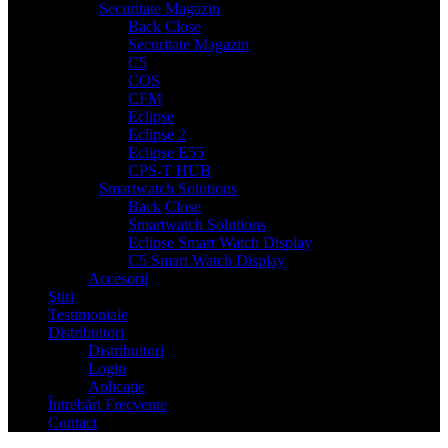
Securitate Magazin
7
Back
Close
Securitate Magazin
C5
COS
CFM
Eclipse
Eclipse 2
Eclipse E55
CPS-T HUB
Smartwatch Solutions
2
Back
Close
Smartwatch Solutions
Eclipse Smart Watch Display
C5 Smart Watch Display
Accesorii
Ştiri
Testimoniale
Distribuitori
Distribuitori
Login
Aplicaţie
Întrebări Frecvente
Contact