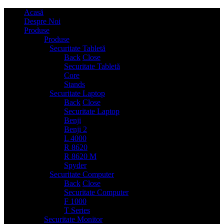
Acasă
Despre Noi
Produse
Produse
Securitate Tabletă
2
Back
Close
Securitate Tabletă
Core
Stands
Securitate Laptop
6
Back
Close
Securitate Laptop
Benji
Benji 2
L 4000
R 8620
R 8620 M
Spyder
Securitate Computer
2
Back
Close
Securitate Computer
F 1000
T Series
Securitate Monitor