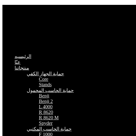
الرئيسيه
عنّا
منتجاتنا
حماية الجهاز الكفي
Core
Stands
حماية الحاسب المحمول
Benji
Benji 2
L 4000
R 8620
R 8620 M
Spyder
حماية الحاسب المكتبي
F 1000