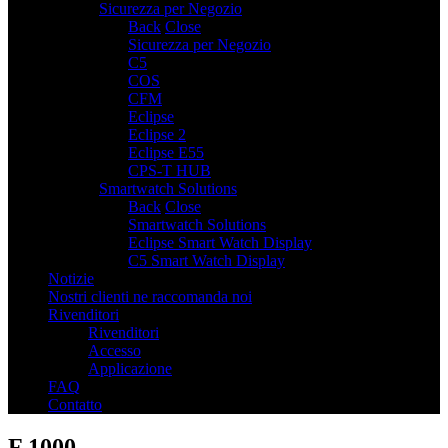
Sicurezza per Negozio
7
Back
Close
Sicurezza per Negozio
C5
COS
CFM
Eclipse
Eclipse 2
Eclipse E55
CPS-T HUB
Smartwatch Solutions
2
Back
Close
Smartwatch Solutions
Eclipse Smart Watch Display
C5 Smart Watch Display
Notizie
Nostri clienti ne raccomanda noi
Rivenditori
Rivenditori
Accesso
Applicazione
FAQ
Contatto
F 1000