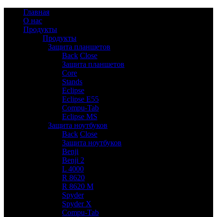
Главная
О нас
Продукты
Продукты
Защита планшетов
6
Back
Close
Защита планшетов
Core
Stands
Eclipse
Eclipse E55
Compu-Tab
Eclipse MS
Защита ноутбуков
9
Back
Close
Защита ноутбуков
Benji
Benji 2
L 4000
R 8620
R 8620 M
Spyder
Spyder X
Compu-Tab