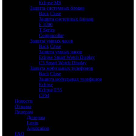
Eclipse MS
Защита системных блоков
3
Back
Close
Защита системных блоков
F 1000
T Series
Compucollar
Защита умных часов
2
Back
Close
Защита умных часов
Eclipse Smart Watch Display
C5 Smart Watch Display
Защита мобильных телефонов
3
Back
Close
Защита мобильных телефонов
Eclipse
Eclipse E55
CFM
Новости
Отзывы
Дилерам
Дилерам
Login
Application
FAQ