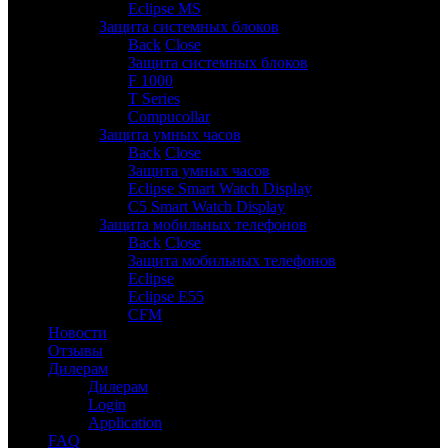
Eclipse MS
Защита системных блоков
3
Back
Close
Защита системных блоков
F 1000
T Series
Compucollar
Защита умных часов
2
Back
Close
Защита умных часов
Eclipse Smart Watch Display
C5 Smart Watch Display
Защита мобильных телефонов
3
Back
Close
Защита мобильных телефонов
Eclipse
Eclipse E55
CFM
Новости
Отзывы
Дилерам
Дилерам
Login
Application
FAQ