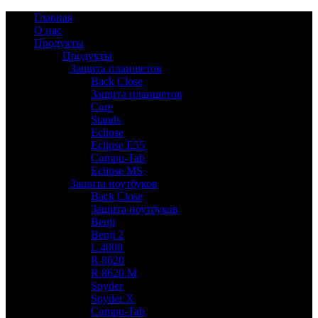
Главная
О нас
Продукты
Продукты
Защита планшетов
6
Back
Close
Защита планшетов
Core
Stands
Eclipse
Eclipse E55
Compu-Tab
Eclipse MS
Защита ноутбуков
9
Back
Close
Защита ноутбуков
Benji
Benji 2
L 4000
R 8620
R 8620 M
Spyder
Spyder X
Compu-Tab