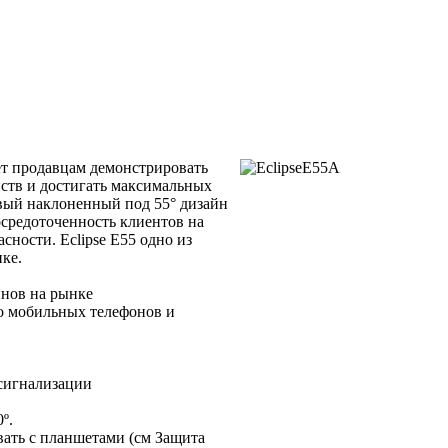
ет продавцам демонстрировать
ств и достигать максимальных
ивый наклоненный под 55° дизайн
средоточенность клиентов на
асности. Eclipse E55 одно из
ке.
йнов на рынке
во мобильных телефонов и
 сигнализации
º.
вать с планшетами (см Защита