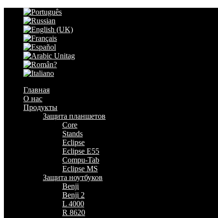
Главная
О нас
Продукты
Защита планшетов
Core
Stands
Eclipse
Eclipse E55
Compu-Tab
Eclipse MS
Защита ноутбуков
Benji
Benji 2
L 4000
R 8620