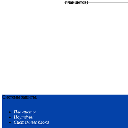
планшетов)
Системы защиты
:
Планшеты
Ноутбуки
Системные блоки