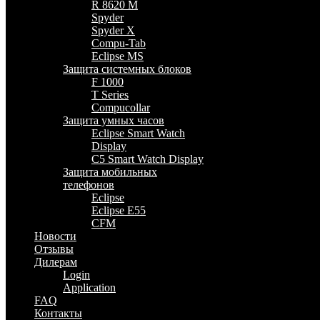
R 8620 M
Spyder
Spyder X
Compu-Tab
Eclipse MS
Защита системных блоков
F 1000
T Series
Compucollar
Защита умных часов
Eclipse Smart Watch
Display
C5 Smart Watch Display
Защита мобильных
телефонов
Eclipse
Eclipse E55
CFM
Новости
Отзывы
Дилерам
Login
Application
FAQ
Контакты