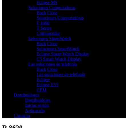
Eclipse MS
Soluciones Computadoras
3
Back
Close
Soluciones Computadoras
F 1000
T Series
Compucollar
Soluciones SmartWatch
2
Back
Close
Soluciones SmartWatch
Eclipse Smart Watch Display
C5 Smart Watch Display
Las soluciones de telefonía
3
Back
Close
Las soluciones de telefonía
Eclipse
Eclipse E55
CFM
Distribuidores
Distribuidores
Iniciar sesión
Aplicación
Contacto
R 8620