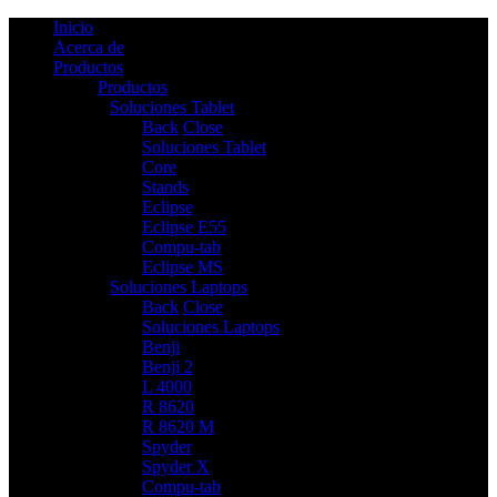
Inicio
Acerca de
Productos
Productos
Soluciones Tablet
6
Back
Close
Soluciones Tablet
Core
Stands
Eclipse
Eclipse E55
Compu-tab
Eclipse MS
Soluciones Laptops
9
Back
Close
Soluciones Laptops
Benji
Benji 2
L 4000
R 8620
R 8620 M
Spyder
Spyder X
Compu-tab