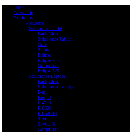
Inicio
Acerca de
Productos
Productos
Soluciones Tablet
6
Back
Close
Soluciones Tablet
Core
Stands
Eclipse
Eclipse E55
Compu-tab
Eclipse MS
Soluciones Laptops
9
Back
Close
Soluciones Laptops
Benji
Benji 2
L 4000
R 8620
R 8620 M
Spyder
Spyder X
Compu-tab