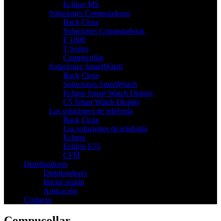
Eclipse MS
Soluciones Computadoras
3
Back
Close
Soluciones Computadoras
F 1000
T Series
Compucollar
Soluciones SmartWatch
2
Back
Close
Soluciones SmartWatch
Eclipse Smart Watch Display
C5 Smart Watch Display
Las soluciones de telefonía
3
Back
Close
Las soluciones de telefonía
Eclipse
Eclipse E55
CFM
Distribuidores
Distribuidores
Iniciar sesión
Aplicación
Contacto
Compucollar