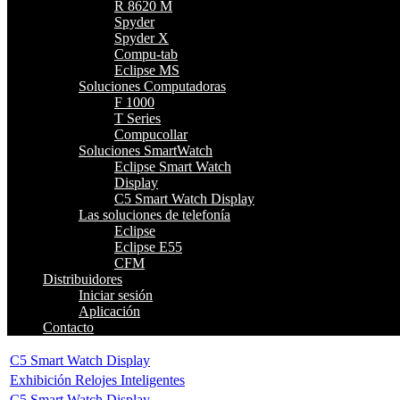
R 8620 M
Spyder
Spyder X
Compu-tab
Eclipse MS
Soluciones Computadoras
F 1000
T Series
Compucollar
Soluciones SmartWatch
Eclipse Smart Watch
Display
C5 Smart Watch Display
Las soluciones de telefonía
Eclipse
Eclipse E55
CFM
Distribuidores
Iniciar sesión
Aplicación
Contacto
C5 Smart Watch Display
Exhibición Relojes Inteligentes
C5 Smart Watch Display