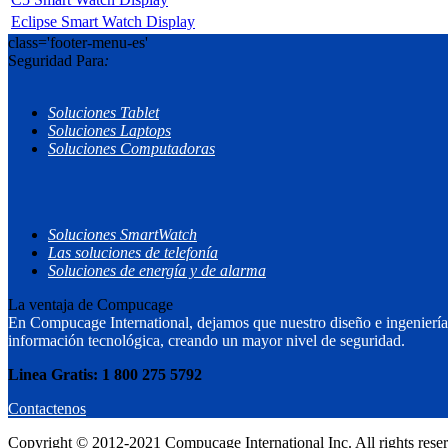
Eclipse Smart Watch Display
class='footer-menu-es'
Seguridad Para
:
Soluciones Tablet
Soluciones Laptops
Soluciones Computadoras
Soluciones SmartWatch
Las soluciones de telefonía
Soluciones de energía y de alarma
La ventaja de Compucage
En Compucage International, dejamos que nuestro diseño e ingeniería 
información tecnológica, creando un mayor nivel de seguridad.
Linea Gratis: 1 800 275 5792
Contactenos
Copyright © 2012-2021 Compucage International Inc. All rights rese