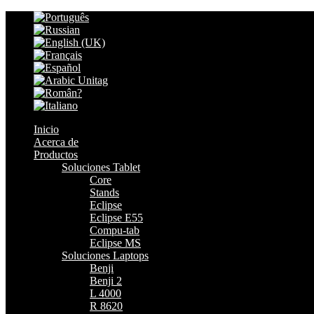
Inicio
Acerca de
Productos
Soluciones Tablet
Core
Stands
Eclipse
Eclipse E55
Compu-tab
Eclipse MS
Soluciones Laptops
Benji
Benji 2
L 4000
R 8620