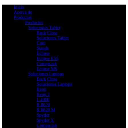
Inicio
Acerca de
Productos
Productos
Soluciones Tablet
6
Back
Close
Soluciones Tablet
Core
Stands
Eclipse
Eclipse E55
Compu-tab
Eclipse MS
Soluciones Laptops
9
Back
Close
Soluciones Laptops
Benji
Benji 2
L 4000
R 8620
R 8620 M
Spyder
Spyder X
Compu-tab