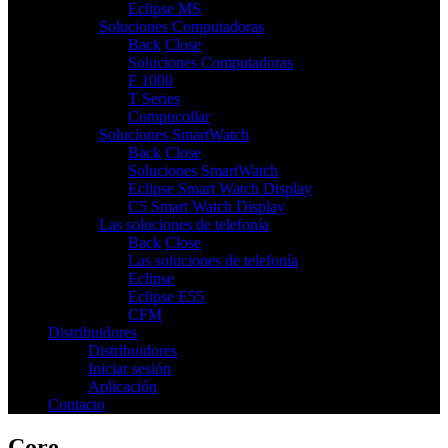
Eclipse MS
Soluciones Computadoras
3
Back
Close
Soluciones Computadoras
F 1000
T Series
Compucollar
Soluciones SmartWatch
2
Back
Close
Soluciones SmartWatch
Eclipse Smart Watch Display
C5 Smart Watch Display
Las soluciones de telefonía
3
Back
Close
Las soluciones de telefonía
Eclipse
Eclipse E55
CFM
Distribuidores
Distribuidores
Iniciar sesión
Aplicación
Contacto
Core